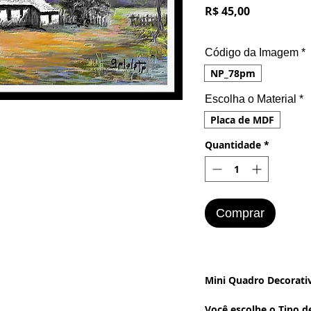
Preço
R$ 45,00
Código da Imagem
*
NP_78pm
Escolha o Material
*
Placa de MDF
Quantidade
*
Comprar
Mini Quadro Decorativo
Você escolhe o Tipo d