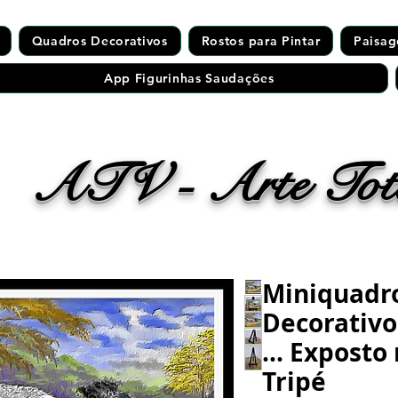
Quadros Decorativos
Rostos para Pintar
Paisag
App Figurinhas Saudações
ATV - Arte Tota
Miniquadr
Decorativ
... Expost
Tripé