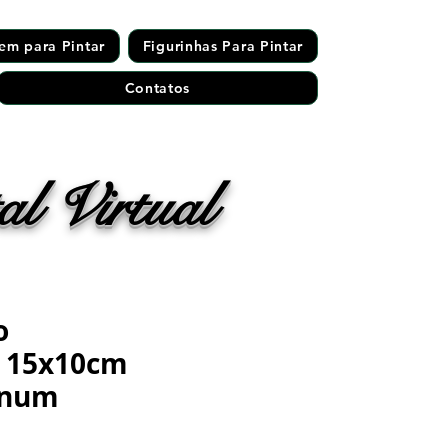
em para Pintar
Figurinhas Para Pintar
Contatos
l Virtual
o
o 15x10cm
o num