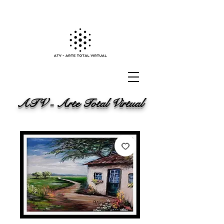
ATV - Arte Total Virtual