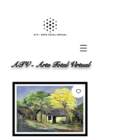
ATV - Arte Total Virtual