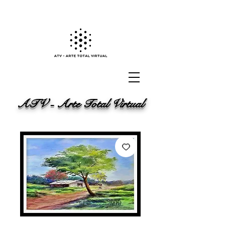
ATV - Arte Total Virtual