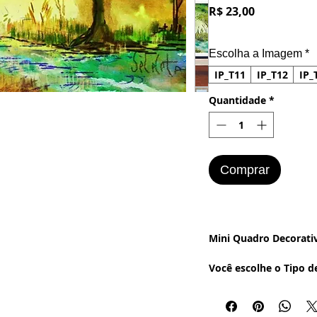
Preço
R$ 23,00
Escolha a Imagem
*
IP_T11
IP_T12
IP_
Quantidade
*
Comprar
Mini Quadro Decorativo
Você escolhe o Tipo d
montamos o seu Mini
Decorativo.