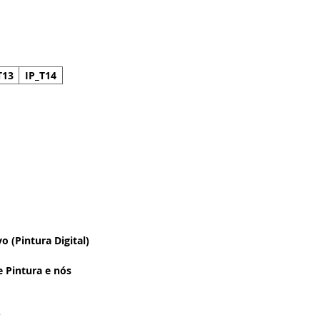
T13
IP_T14
 (Pintura Digital)
e Pintura e nós
 Quadro