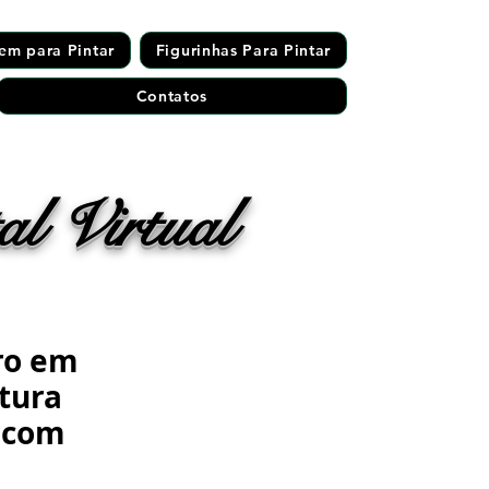
em para Pintar
Figurinhas Para Pintar
Contatos
l Virtual
ro em
ntura
 com