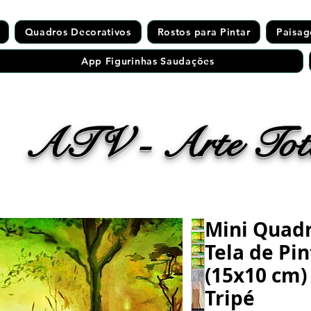
Quadros Decorativos
Rostos para Pintar
Paisag
App Figurinhas Saudações
ATV - Arte Tota
Mini Quad
Tela de Pi
(15x10 cm)
Tripé