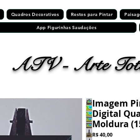
Quadros Decorativos
Rostos para Pintar
Paisag
App Figurinhas Saudações
ATV - Arte Tota
Imagem Pi
Digital Qu
Moldura (
Preço
R$ 40,00