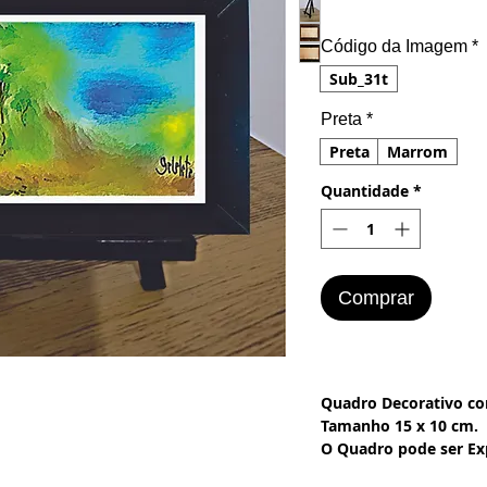
Código da Imagem
*
Sub_31t
Preta
*
Preta
Marrom
Quantidade
*
Comprar
Quadro Decorativo c
Tamanho 15 x 10 cm.
O Quadro pode ser Ex
ou em um Tripé.