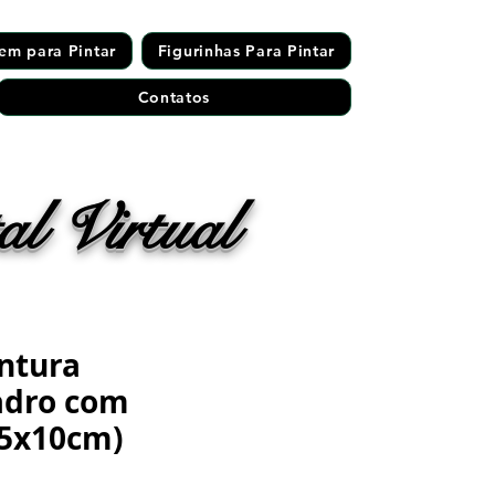
em para Pintar
Figurinhas Para Pintar
Contatos
l Virtual
ntura
adro com
15x10cm)