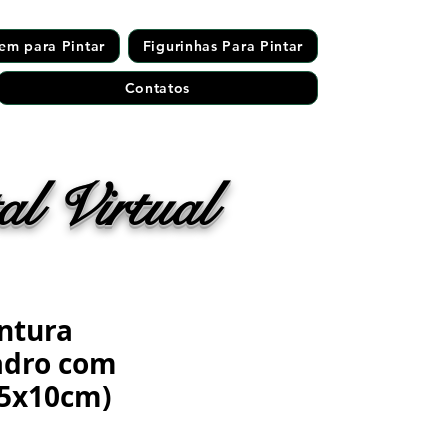
em para Pintar
Figurinhas Para Pintar
Contatos
l Virtual
ntura
adro com
15x10cm)