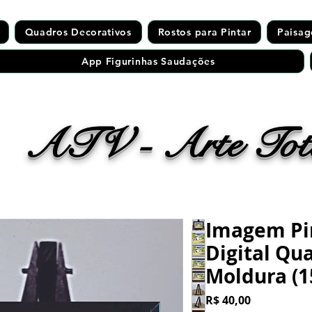
Quadros Decorativos
Rostos para Pintar
Paisag
App Figurinhas Saudações
ATV - Arte Tota
Imagem Pi
Digital Qu
Moldura (
Preço
R$ 40,00