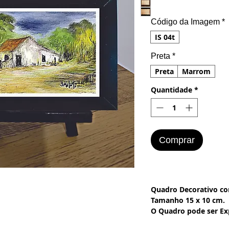
Código da Imagem
*
IS 04t
Preta
*
Preta
Marrom
Quantidade
*
Comprar
Quadro Decorativo c
Tamanho 15 x 10 cm.
O Quadro pode ser Ex
ou em um Tripé.