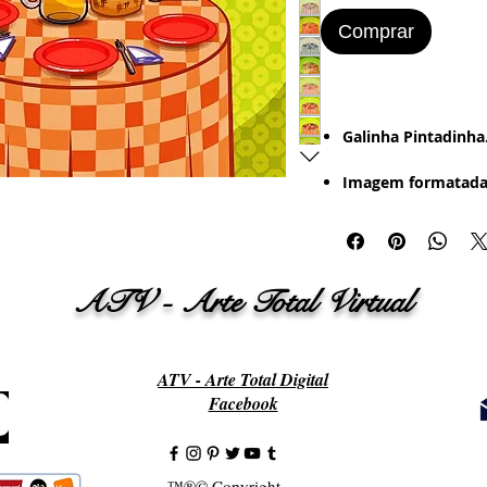
Comprar
​​​​​Galinha Pintadinha
Imagem formatada
Mais de 10 Imagens
Estilo de Desenho:
ATV - Arte Total Virtual
- Digital - Textura -
Retrô (Foto Antiga 
Bordered).
ATV - Arte Total Digital
Imagem Pronta par
Facebook
Word
:
- Papel Office - Cou
Papel Adesivo
™®© Copyright