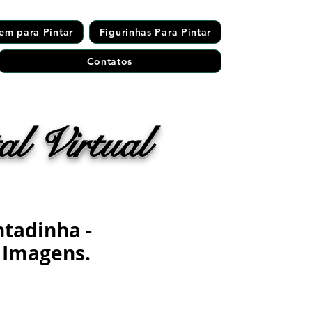
em para Pintar
Figurinhas Para Pintar
Contatos
l Virtual
ntadinha -
 Imagens.