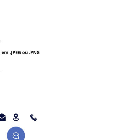
.
 em .JPEG ou .PNG
.
 Pintura a Óleo -
- Vintage - Grunge -
a ser Impressa no
chê - Fotográfico -