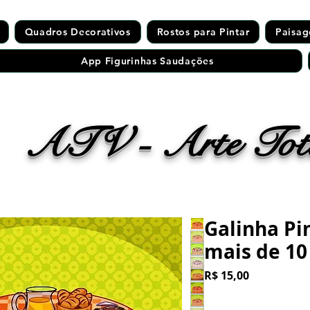
Quadros Decorativos
Rostos para Pintar
Paisag
App Figurinhas Saudações
ATV - Arte Tota
Galinha Pi
mais de 10
Preço
R$ 15,00