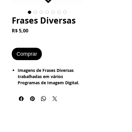
Frases Diversas
Preço
R$ 5,00
Comprar
Imagens de Frases Diversas
trabalhadas em vários
Programas de Imagem Digital.
Foto Antigas - Vintage, Grunge
e Bordered.
R$ 5 (todas as Imagens).
Voltar NOSSA LOJA
Voltar Pintura Abstrata Digital