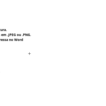
ura.
em .JPEG ou .PNG.
pressa no Word
Couchê -
RAR esta Imagem
G ou .PNG
amanho A4 --->
--> Clique Aqui.