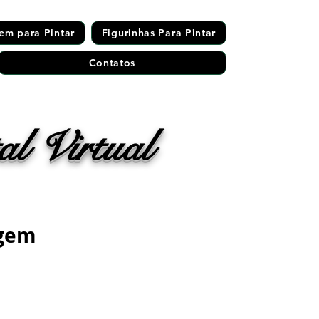
em para Pintar
Figurinhas Para Pintar
Contatos
l Virtual
agem