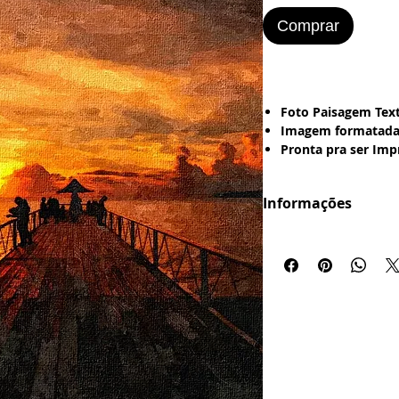
Comprar
Foto Paisagem Text
Imagem formatada 
Pronta pra ser Im
---> Papel Office - 
Fotografico.
Informações
Caso queira COMP
Formatação em .JP
Impressa em:
- Papel Couchê - t
Clique Aqui.
- Placa de Eucatex -