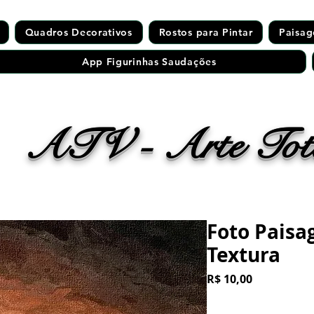
Quadros Decorativos
Rostos para Pintar
Paisag
App Figurinhas Saudações
ATV - Arte Tota
Foto Pais
Textura
Preço
R$ 10,00