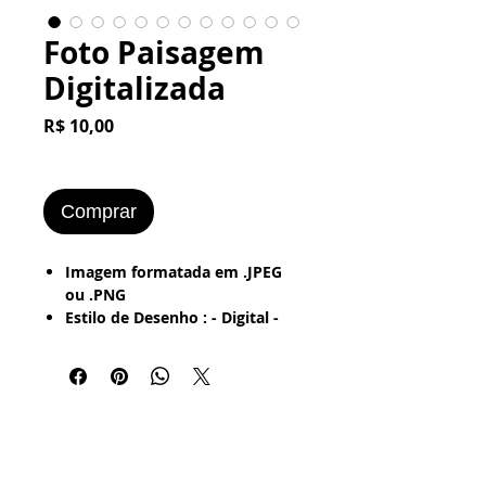
Foto Paisagem
Digitalizada
Preço
R$ 10,00
Comprar
Imagem formatada em .JPEG
ou .PNG
Estilo de Desenho : - Digital -
Textura - Pintura a Óleo - Retrô
(Foto Antiga - Vintage - Grunge
- Bordered).
Imagem Pronta para ser
impresa em: - Papel Office -
Couchê - Fotográfico -
Papel Adesivo.