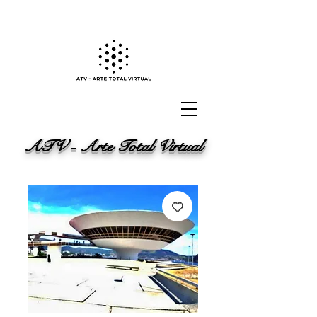
ATV - Arte Total Virtual