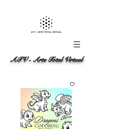
ATV - Arte Total Virtual