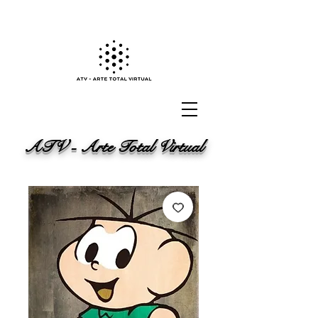
ATV - Arte Total Virtual