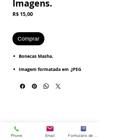
Imagens.
Preço
R$ 15,00
Comprar
​​​​​Bonecas Masha.
Imagem formatada em .JPEG
ou .PNG
Mais de 10 Imagens.
Estilo de Desenho:
- Digital - Textura - Pintura a
Óleo - Retrô (Foto Antiga -
Vintage - Grunge - Bordered).
Imagem Pronta para ser
Phone
Email
Formulário de contato