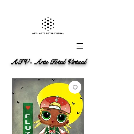
ATV - Arte Total Virtual